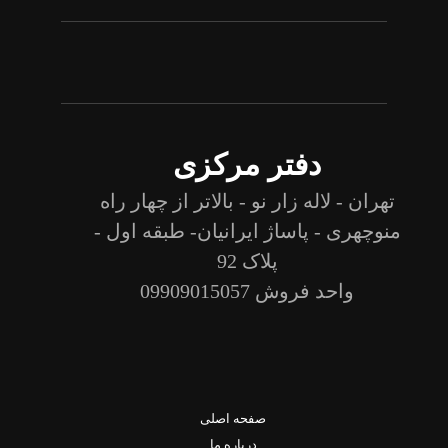
دفتر مرکزی
تهران - لاله زار نو - بالاتر از چهار راه
منوچهری - پاساژ ایرانیان- طبقه اول -
پلاک 92
واحد فروش 09909015057
صفحه اصلی
درباره ما