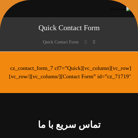
Quick Contact Form
Quick Contact Form
[vc_row][vc_column][cz_contact_form_7 cf7=”Quick
Contact Form” id=”cz_71719″][/vc_column][/vc_row]
تماس سریع با ما