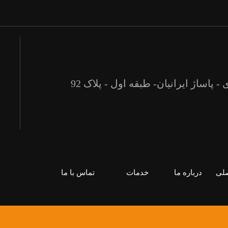
 - پاساژ ایرانیان- طبقه اول - پلاک 92
لی
درباره ما
خدمات
تماس با ما